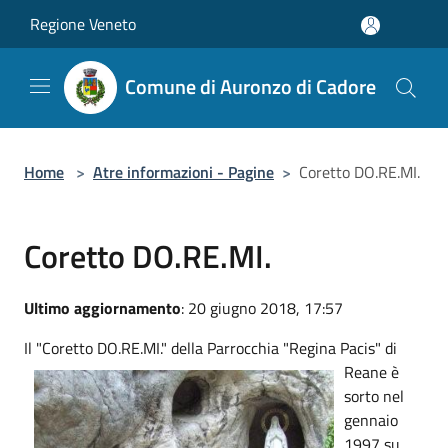
Salta al contenuto principale
Regione Veneto
Comune di Auronzo di Cadore
Home
>
Atre informazioni - Pagine
>
Coretto DO.RE.MI.
Coretto DO.RE.MI.
Ultimo aggiornamento
: 20 giugno 2018, 17:57
Il "Coretto D
O.RE.MI." della Parrocchia "Regina Pacis" di
Reane è
sorto nel
gennaio
1997 su