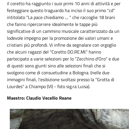
il coretto ha raggiunto i suoi primi 10 anni di attività e per
festeggiare questo traguardo ha inciso il suo primo "cd"
intitolato "La pace chiediamo .... " che raccoglie 18 brani
che fanno ripercorrere idealmente le tappe più
significative di un cammino musicale caratterizzato da un
lodevole impegno per la promozione dei valori umani e
cristiani più profondi. Vi infine da segnalare con orgoglio
che alcuni ragazzi del "Coretto DO.RE.MI." hanno
partecipato a varie selezioni per lo "Zecchino d'Oro" e due
di questi sono giunti sino alle selezioni finali che si
svolgono come di consuetudine a Bologna. (nelle due
immagini finali, l'esibizione svoltasi presso la "Grotta di
Lourdes" a Chiampo (VI) - foto sig.ra Luisa).
Maestro: Claudio Vecellio Reane