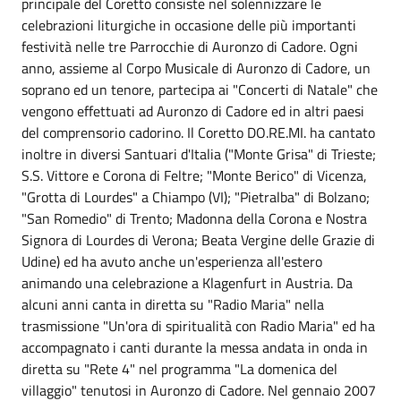
principale del Coretto consiste nel solennizzare le
celebrazioni liturgiche in occasione delle più importanti
festività nelle tre Parrocchie di Auronzo di Cadore. Ogni
anno, assieme al Corpo Musicale di Auronzo di Cadore, un
soprano ed un tenore, partecipa ai "Concerti di Natale" che
vengono effettuati ad Auronzo di Cadore ed in altri paesi
del comprensorio cadorino. Il Coretto DO.RE.MI. ha cantato
inoltre in diversi Santuari d'Italia ("Monte Grisa" di Trieste;
S.S. Vittore e Corona di Feltre; "Monte Berico" di Vicenza,
"Grotta di Lourdes" a Chiampo (VI); "Pietralba" di Bolzano;
"San Romedio" di Trento; Madonna della Corona e Nostra
Signora di Lourdes di Verona; Beata Vergine delle Grazie di
Udine) ed ha avuto anche un'esperienza all'estero
animando una celebrazione a Klagenfurt in Austria. Da
alcuni anni canta in diretta su "Radio Maria" nella
trasmissione "Un'ora di spiritualità con Radio Maria" ed ha
accompagnato i canti durante la messa andata in onda in
diretta su "Rete 4" nel programma "La domenica del
villaggio" tenutosi in Auronzo di Cadore. Nel gennaio 2007