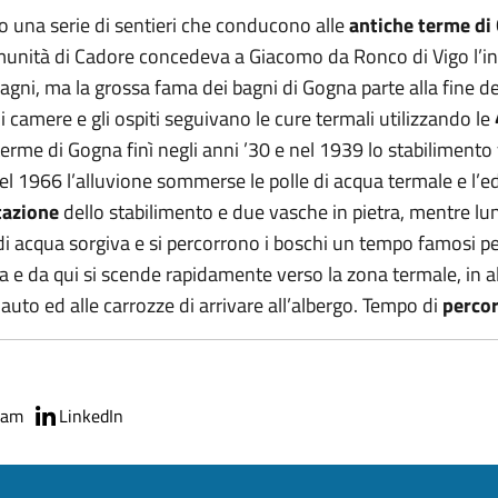
o una serie di sentieri che conducono alle
antiche terme di
omunità di Cadore concedeva a Giacomo da Ronco di Vigo l’inv
bagni, ma la grossa fama dei bagni di Gogna parte alla fine 
 camere e gli ospiti seguivano le cure termali utilizzando le
 terme di Gogna finì negli anni ’30 e nel 1939 lo stabilimen
el 1966 l’alluvione sommerse le polle di acqua termale e l’ed
tazione
dello stabilimento e due vasche in pietra, mentre lung
 di acqua sorgiva e si percorrono i boschi un tempo famosi pe
a e da qui si scende rapidamente verso la zona termale, in alt
uto ed alle carrozze di arrivare all’albergo. Tempo di
percor
ram
LinkedIn