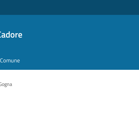
Cadore
il Comune
 Gogna