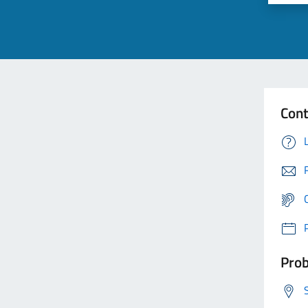
Cont
Prob