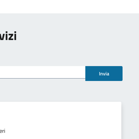
vizi
Invia
eri