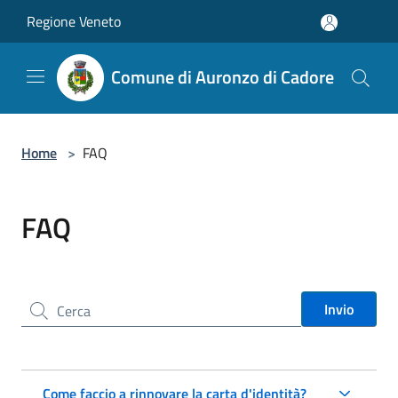
Salta al contenuto principale
Regione Veneto
Comune di Auronzo di Cadore
Home
>
FAQ
FAQ
Cerca nel sito
Invio
Come faccio a rinnovare la carta d'identità?