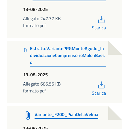
13-08-2025
PDF
Allegato 247.77 KB
formato pdf
Scarica
EstrattoVariantePRGMonteAgudo_In
dividuazioneComprensorioMalonBass
o
13-08-2025
PDF
Allegato 685.55 KB
formato pdf
Scarica
Variante_F200_PianDellaVelma
13-08-2025