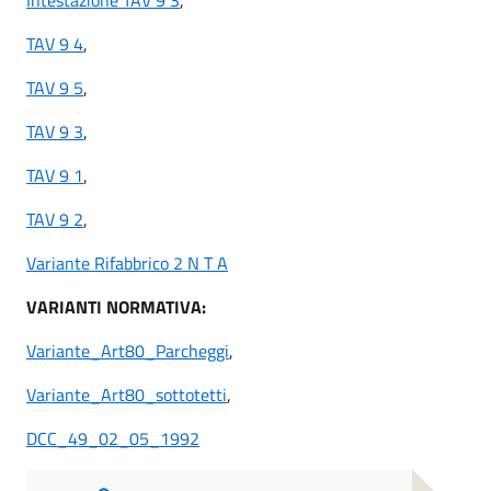
TAV 9 4
,
TAV 9 5
,
TAV 9 3
,
TAV 9 1
,
TAV 9 2
,
Variante Rifabbrico 2 N T A
VARIANTI NORMATIVA:
Variante_Art80_Parcheggi
,
Variante_Art80_sottotetti
,
DCC_49_02_05_1992