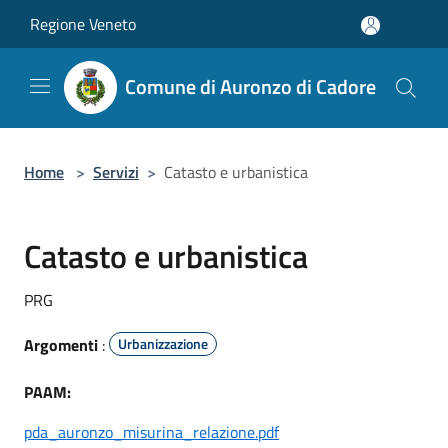
Salta al contenuto principale
Regione Veneto
Comune di Auronzo di Cadore
Home
>
Servizi
>
Catasto e urbanistica
Catasto e urbanistica
PRG
Argomenti
:
Urbanizzazione
PAAM:
pda_auronzo_misurina_relazione.pdf