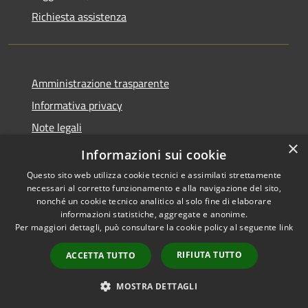
Richiesta assistenza
Amministrazione trasparente
Informativa privacy
Note legali
×
Dichiarazione di accessibilità
Informazioni sui cookie
Questo sito web utilizza cookie tecnici e assimilati strettamente
necessari al corretto funzionamento e alla navigazione del sito,
nonché un cookie tecnico analitico al solo fine di elaborare
informazioni statistiche, aggregate e anonime.
RSS
Copyright © 2026 • Comune di
Per maggiori dettagli, può consultare la cookie policy al seguente
link
Accessibilità
Auronzo di Cadore • Powered
Privacy
Municipium
Accesso
by
•
RIFIUTA TUTTO
ACCETTA TUTTO
Cookie
redazione
Mappa del sito
MOSTRA DETTAGLI