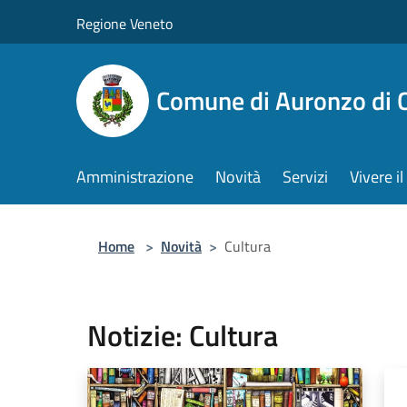
Salta al contenuto principale
Regione Veneto
Comune di Auronzo di 
Amministrazione
Novità
Servizi
Vivere 
Home
>
Novità
>
Cultura
Notizie: Cultura