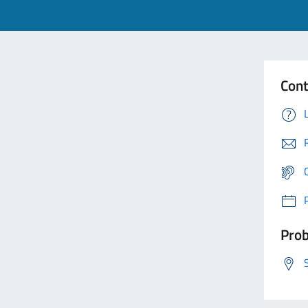
Cont
Prob