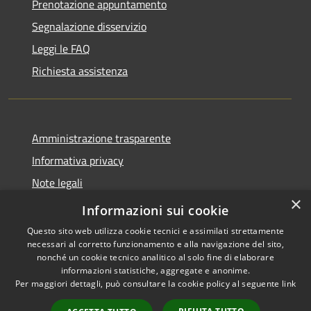
Prenotazione appuntamento
Segnalazione disservizio
Leggi le FAQ
Richiesta assistenza
Amministrazione trasparente
Informativa privacy
Note legali
×
Dichiarazione di accessibilità
Informazioni sui cookie
Questo sito web utilizza cookie tecnici e assimilati strettamente
necessari al corretto funzionamento e alla navigazione del sito,
nonché un cookie tecnico analitico al solo fine di elaborare
informazioni statistiche, aggregate e anonime.
RSS
Copyright © 2026 • Comune di
Per maggiori dettagli, può consultare la cookie policy al seguente
link
Accessibilità
Auronzo di Cadore • Powered
Privacy
Municipium
Accesso
by
•