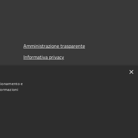
Amministrazione trasparente
Informativa privacy
Note legali
×
Dichiarazione di accessibilità
nzionamento e
nformazioni
Municipium
Accesso
di Auronzo di Cadore • Powered by
•
redazione