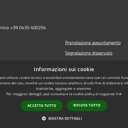
ecnico: +39 0435 400254
Prenotazione appuntamento
Segnalazione disservizio
Leggi le FAQ
Informazioni sui cookie
Richiesta assistenza
web utilizza cookie tecnici e assimilati strettamente necessari al corretto fu
azione del sito, nonché un cookie tecnico analitico al solo fine di elaborare i
statistiche, aggregate e anonime.
Per maggiori dettagli, può consultare la cookie policy al seguente
link
RIFIUTA TUTTO
ACCETTA TUTTO
l sito
Copyright © 2026 • Comune 
MOSTRA DETTAGLI