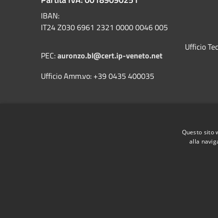
IBAN:
IT24 Z030 6961 2321 0000 0046 005
Ufficio T
PEC:
auronzo.bl@cert.ip-veneto.net
Ufficio Amm.vo: +39 0435 400035
Questo sito 
alla navig
RSS
Accessibilità
Privacy
Cookie
Mappa de