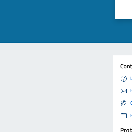
Cont
Prob