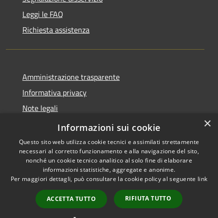
Leggi le FAQ
Richiesta assistenza
Amministrazione trasparente
Informativa privacy
Note legali
×
Dichiarazione di accessibilità
Informazioni sui cookie
Questo sito web utilizza cookie tecnici e assimilati strettamente
necessari al corretto funzionamento e alla navigazione del sito,
nonché un cookie tecnico analitico al solo fine di elaborare
informazioni statistiche, aggregate e anonime.
RSS
Copyright © 2026 • Comune di
Per maggiori dettagli, può consultare la cookie policy al seguente
link
Accessibilità
Auronzo di Cadore • Powered
Privacy
Municipium
Accesso
by
•
RIFIUTA TUTTO
ACCETTA TUTTO
Cookie
redazione