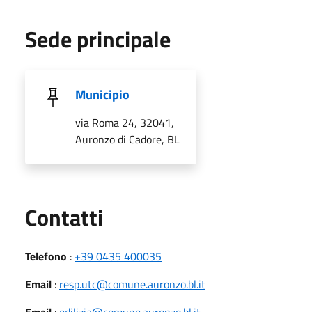
Sede principale
Municipio
via Roma 24, 32041,
Auronzo di Cadore, BL
Utili
Contatti
Telefono
:
+39 0435 400035
Email
:
resp.utc@comune.auronzo.bl.it
Email
:
edilizia@comune.auronzo.bl.it