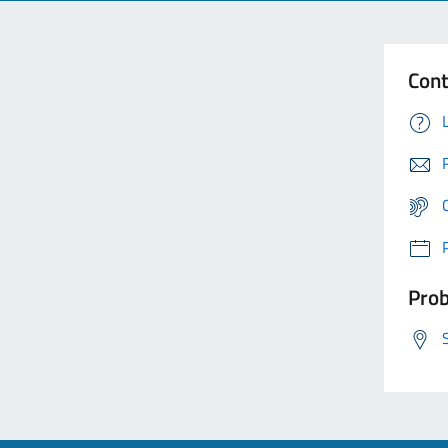
Cont
Prob