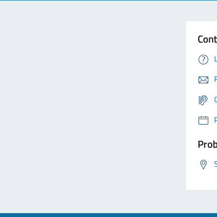
Cont
Prob