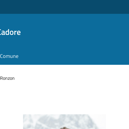
Cadore
il Comune
 Ronzon