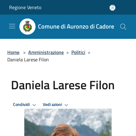
Salta al contenuto principale
Regione Veneto
Comune di Auronzo di Cadore
Home
>
Amministrazione
>
Politici
>
Daniela Larese Filon
Daniela Larese Filon
Condividi
Vedi azioni