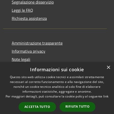
Segnalazione disservizio
Leggi le FAQ
Richiesta assistenza
Amministrazione trasparente
Informativa privacy
Note legali
×
Dichiarazione di accessibilità
Informazioni sui cookie
Questo sito web utilizza cookie tecnici e assimilati strettamente
necessari al corretto funzionamento e alla navigazione del sito,
nonché un cookie tecnico analitico al solo fine di elaborare
informazioni statistiche, aggregate e anonime.
RSS
Copyright © 2026 • Comune di
Per maggiori dettagli, può consultare la cookie policy al seguente
link
Accessibilità
Auronzo di Cadore • Powered
Privacy
Municipium
Accesso
by
•
RIFIUTA TUTTO
ACCETTA TUTTO
Cookie
redazione