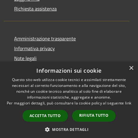
Richiesta assistenza
Amministrazione trasparente
Informativa privacy
Note legali
×
Dichiarazione di accessibilità
Informazioni sui cookie
Questo sito web utilizza cookie tecnici e assimilati strettamente
necessari al corretto funzionamento e alla navigazione del sito,
nonché un cookie tecnico analitico al solo fine di elaborare
informazioni statistiche, aggregate e anonime.
RSS
Copyright © 2026 • Comune di
Per maggiori dettagli, può consultare la cookie policy al seguente
link
Accessibilità
Auronzo di Cadore • Powered
Privacy
Municipium
Accesso
by
•
RIFIUTA TUTTO
ACCETTA TUTTO
Cookie
redazione
Mappa del sito
MOSTRA DETTAGLI