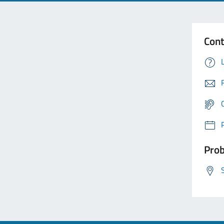
Cont
Prob