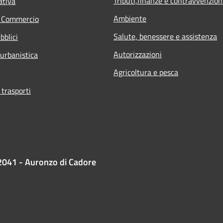
Tributi,finanze e contravvenzion
ativa
Ambiente
e Commercio
Salute, benessere e assistenza
bblici
Autorizzazioni
 urbanistica
Agricoltura e pesca
 trasporti
2041 - Auronzo di Cadore