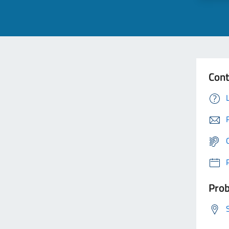
Cont
Prob