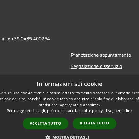
ecnico: +39 0435 400254
Prenotazione appuntamento
Segnalazione disservizio
Leggi le FAQ
Informazioni sui cookie
Richiesta assistenza
web utilizza cookie tecnici e assimilati strettamente necessari al corretto fu
azione del sito, nonché un cookie tecnico analitico al solo fine di elaborare i
statistiche, aggregate e anonime.
Per maggiori dettagli, può consultare la cookie policy al seguente
link
RIFIUTA TUTTO
ACCETTA TUTTO
l sito
Copyright © 2026 • Comune 
MOSTRA DETTAGLI