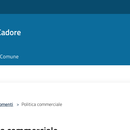
Cadore
il Comune
omenti
>
Politica commerciale