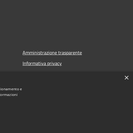
Amministrazione trasparente
Informativa privacy
Note legali
×
Dichiarazione di accessibilità
nzionamento e
nformazioni
Municipium
Accesso
di Auronzo di Cadore • Powered by
•
redazione