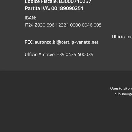
Codice Fiscale: 83000710257
Partita IVA: 00189090251
IBAN:
IT24 Z030 6961 2321 0000 0046 005
Ufficio T
PEC:
auronzo.bl@cert.ip-veneto.net
Ufficio Amm.vo: +39 0435 400035
Questo sito 
alla navig
RSS
Accessibilità
Privacy
Cookie
Mappa de