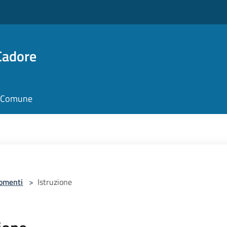
Cadore
il Comune
omenti
>
Istruzione