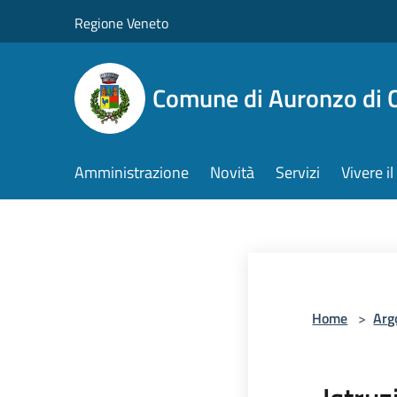
Salta al contenuto principale
Regione Veneto
Comune di Auronzo di 
Amministrazione
Novità
Servizi
Vivere 
Home
>
Arg