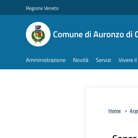
Salta al contenuto principale
Regione Veneto
Comune di Auronzo di 
Amministrazione
Novità
Servizi
Vivere 
Home
>
Arg