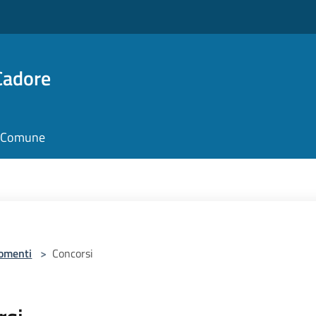
Cadore
il Comune
omenti
>
Concorsi