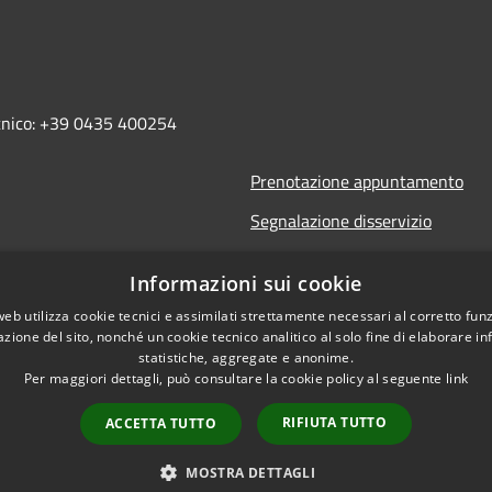
ecnico: +39 0435 400254
Prenotazione appuntamento
Segnalazione disservizio
Leggi le FAQ
Informazioni sui cookie
Richiesta assistenza
web utilizza cookie tecnici e assimilati strettamente necessari al corretto fu
azione del sito, nonché un cookie tecnico analitico al solo fine di elaborare i
statistiche, aggregate e anonime.
Per maggiori dettagli, può consultare la cookie policy al seguente
link
RIFIUTA TUTTO
ACCETTA TUTTO
l sito
Copyright © 2026 • Comune 
MOSTRA DETTAGLI