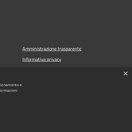
Amministrazione trasparente
Informativa privacy
Note legali
×
Dichiarazione di accessibilità
nzionamento e
nformazioni
Municipium
Accesso
di Auronzo di Cadore • Powered by
•
redazione