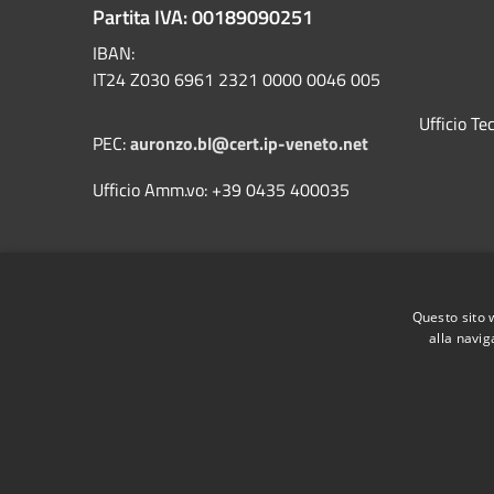
Partita IVA: 00189090251
IBAN:
IT24 Z030 6961 2321 0000 0046 005
Ufficio T
PEC:
auronzo.bl@cert.ip-veneto.net
Ufficio Amm.vo: +39 0435 400035
Questo sito 
alla navig
RSS
Accessibilità
Privacy
Cookie
Mappa de