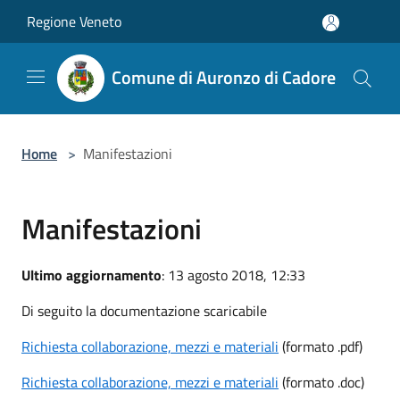
Salta al contenuto principale
Regione Veneto
Comune di Auronzo di Cadore
Home
>
Manifestazioni
Manifestazioni
Ultimo aggiornamento
: 13 agosto 2018, 12:33
Di seguito la documentazione scaricabile
Richiesta collaborazione, mezzi e materiali
(formato .pdf)
Richiesta collaborazione, mezzi e materiali
(formato .doc)