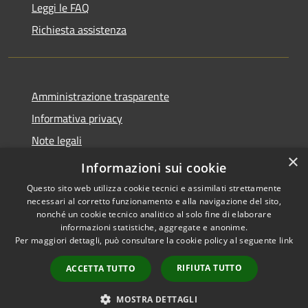
Leggi le FAQ
Richiesta assistenza
Amministrazione trasparente
Informativa privacy
Note legali
×
Dichiarazione di accessibilità
Informazioni sui cookie
Questo sito web utilizza cookie tecnici e assimilati strettamente
necessari al corretto funzionamento e alla navigazione del sito,
nonché un cookie tecnico analitico al solo fine di elaborare
informazioni statistiche, aggregate e anonime.
RSS
Copyright © 2026 • Comune di
Per maggiori dettagli, può consultare la cookie policy al seguente
link
Accessibilità
Auronzo di Cadore • Powered
Privacy
Municipium
Accesso
by
•
RIFIUTA TUTTO
ACCETTA TUTTO
Cookie
redazione
Mappa del sito
MOSTRA DETTAGLI