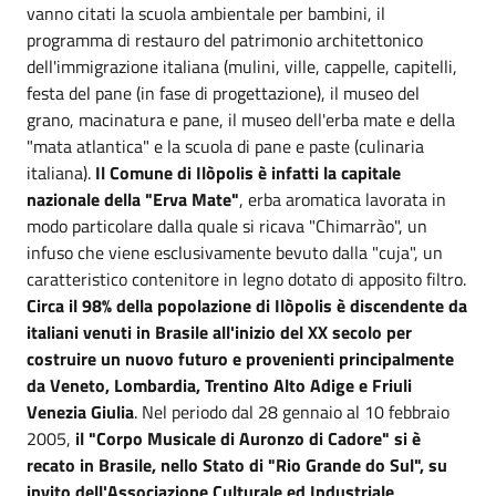
vanno citati la scuola ambientale per bambini, il
programma di restauro del patrimonio architettonico
dell'immigrazione italiana (mulini, ville, cappelle, capitelli,
festa del pane (in fase di progettazione), il museo del
grano, macinatura e pane, il museo dell'erba mate e della
"mata atlantica" e la scuola di pane e paste (culinaria
italiana).
Il Comune di Ilòpolis è infatti la capitale
nazionale della "Erva Mate"
, erba aromatica lavorata in
modo particolare dalla quale si ricava "Chimarrào", un
infuso che viene esclusivamente bevuto dalla "cuja", un
caratteristico contenitore in legno dotato di apposito filtro.
Circa il 98% della popolazione di Ilòpolis è discendente da
italiani venuti in Brasile all'inizio del XX secolo per
costruire un nuovo futuro e provenienti principalmente
da Veneto, Lombardia, Trentino Alto Adige e Friuli
Venezia Giulia
. Nel periodo dal 28 gennaio al 10 febbraio
2005,
il "Corpo Musicale di Auronzo di Cadore" si è
recato in Brasile, nello Stato di "Rio Grande do Sul", su
invito dell'Associazione Culturale ed Industriale