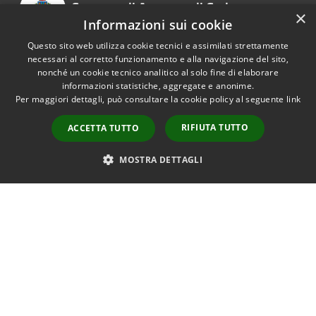
Comune di Auronzo di Cadore
×
Informazioni sui cookie
Questo sito web utilizza cookie tecnici e assimilati strettamente
necessari al corretto funzionamento e alla navigazione del sito,
SEGUICI SU
nonché un cookie tecnico analitico al solo fine di elaborare
informazioni statistiche, aggregate e anonime.
Per maggiori dettagli, può consultare la cookie policy al seguente
link
AMMINISTRAZIONE
RIFIUTA TUTTO
ACCETTA TUTTO
Organi di Governo
MOSTRA DETTAGLI
Aree Amministrative
Uffici
Enti e fondazioni
Politici
Personale Amministrativo
Documenti e dati