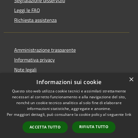
Segnalazione disservizio
Leggi le FAQ
Richiesta assistenza
Amministrazione trasparente
Informativa privacy
Note legali
×
Dichiarazione di accessibilità
Informazioni sui cookie
Questo sito web utilizza cookie tecnici e assimilati strettamente
necessari al corretto funzionamento e alla navigazione del sito,
nonché un cookie tecnico analitico al solo fine di elaborare
informazioni statistiche, aggregate e anonime.
RSS
Copyright © 2026 • Comune di
Per maggiori dettagli, può consultare la cookie policy al seguente
link
Accessibilità
Auronzo di Cadore • Powered
Privacy
Municipium
Accesso
by
•
RIFIUTA TUTTO
ACCETTA TUTTO
Cookie
redazione