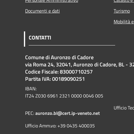
Personale Amministrativo
Catasto e
Documenti e dati
Turismo
Mobilità e
CONTATTI
Comune di Auronzo di Cadore
via Roma 24, 32041, Auronzo di Cadore, BL - 3
Codice Fiscale: 83000710257
Partita IVA: 00189090251
IBAN:
IT24 Z030 6961 2321 0000 0046 005
Ufficio T
PEC:
auronzo.bl@cert.ip-veneto.net
Ufficio Amm.vo: +39 0435 400035