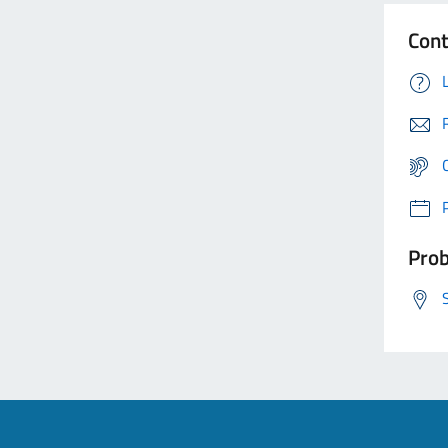
Cont
Prob