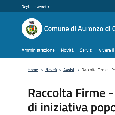
Salta al contenuto principale
Regione Veneto
Comune di Auronzo di 
Amministrazione
Novità
Servizi
Vivere 
Home
>
Novità
>
Avvisi
>
Raccolta Firme - Pr
Raccolta Firme -
di iniziativa pop