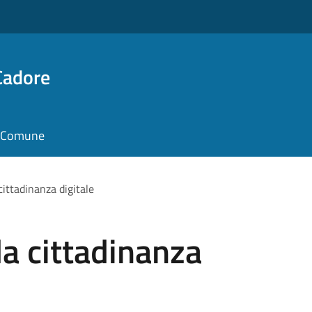
Cadore
il Comune
cittadinanza digitale
la cittadinanza