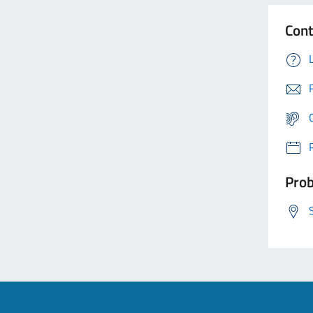
Cont
Prob