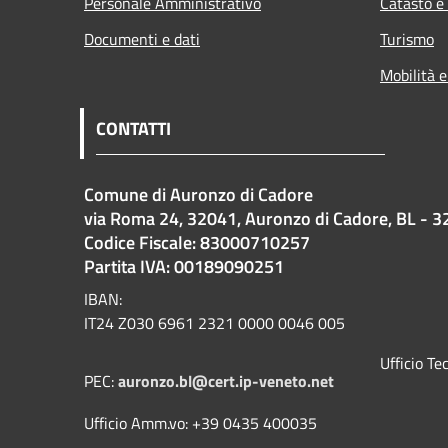
Personale Amministrativo
Catasto e
Documenti e dati
Turismo
Mobilità e
CONTATTI
Comune di Auronzo di Cadore
via Roma 24, 32041, Auronzo di Cadore, BL - 3
Codice Fiscale: 83000710257
Partita IVA: 00189090251
IBAN:
IT24 Z030 6961 2321 0000 0046 005
Ufficio T
PEC:
auronzo.bl@cert.ip-veneto.net
Ufficio Amm.vo: +39 0435 400035