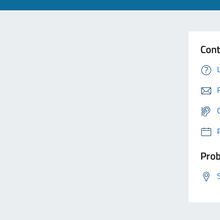
Cont
Prob