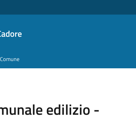
Cadore
il Comune
unale edilizio -